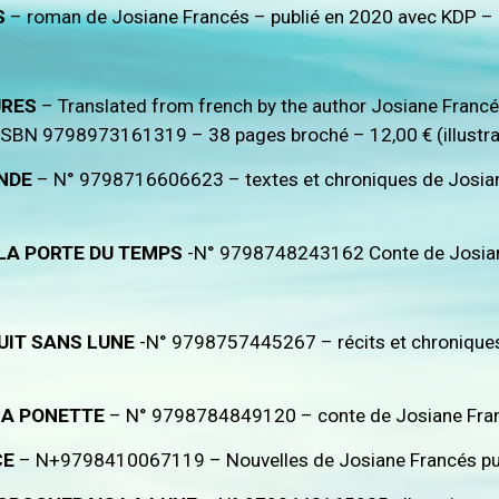
OS
– roman de Josiane Francés – publié en 2020 avec KDP
URES
– Translated from french by the author Josiane Francés
SBN 9798973161319 – 38 pages broché – 12,00 € (illustrat
ONDE
– N° 9798716606623 – textes et chroniques de Josian
 LA PORTE DU TEMPS
-N° 9798748243162 Conte de Josian
NUIT SANS LUNE
-N° 9798757445267 – récits et chroniques
SA PONETTE
– N° 9798784849120 – conte de Josiane Fran
CE
– N+9798410067119 – Nouvelles de Josiane Francés pub