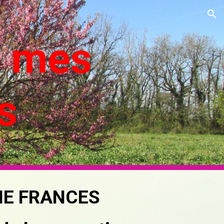
ion
e mes
es
ANE FRANCES