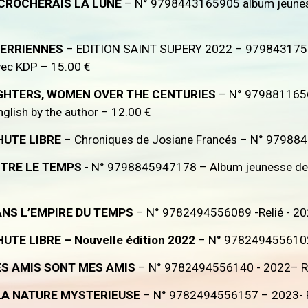
ÉCROCHERAIS LA LUNE
– N° 9798443165905 album jeuness
TERRIENNES
– EDITION SAINT SUPERY 2022 – 97984317520
vec KDP – 15.00 €
GHTERS, WOMEN OVER THE CENTURIES
– N° 97988116567
glish by the author – 12.00 €
CHUTE LIBRE
– Chroniques de Josiane Francés – N° 97988
TRE LE TEMPS
- N° 9798845947178 – Album jeunesse de 
DANS L’EMPIRE DU TEMPS
– N° 9782494556089 -Relié - 20
UTE LIBRE – Nouvelle édition 2022
– N° 9782494556102
ES AMIS SONT MES AMIS
– N° 9782494556140 - 2022– Re
LA NATURE MYSTERIEUSE
– N° 9782494556157 – 2023- R