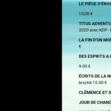
LE PIÈGE D’ÉR
13,00 €
TITUS ADVENT
2020 avec KDP- I
LA FIN D’UN M
€
DES ESPRITS A
9.00 €
ÉCRITS DE LA 
broché 15.00 €
CLÉMENCE ET 
JOUR DE CHAN