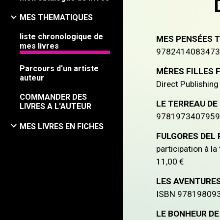
MES THEMATIQUES
liste chronologique de
MES PENSÉES 
mes livres
9782414083473 -
Parcours d'un artiste
MÈRES FILLES 
auteur
Direct Publishin
COMMANDER DES
LE TERREAU DE 
LIVRES A L'AUTEUR
9781973407959 -
MES LIVRES EN FICHES
FULGORES DEL
participation à 
11,00 €
LES AVENTURES 
ISBN 97819809375
LE BONHEUR DE