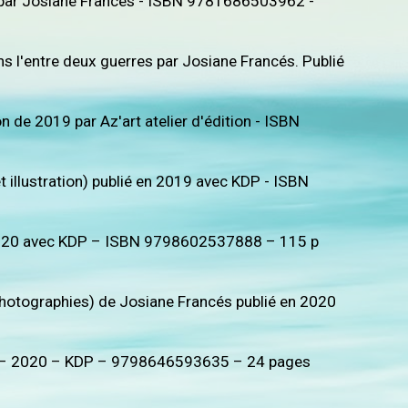
tré par Josiane Francés - ISBN 9781686503962 -
ns l'entre deux guerres par Josiane Francés. Publié
 de 2019 par Az'art atelier d'édition - ISBN
t illustration) publié en 2019 avec KDP - ISBN
en 2020 avec KDP – ISBN 9798602537888 – 115 p
photographies) de Josiane Francés publié en 2020
s – 2020 – KDP – 9798646593635 – 24 pages