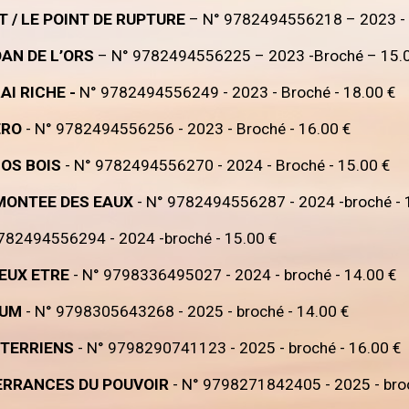
T / LE POINT DE RUPTURE
– N° 9782494556218 – 2023 - 
OAN DE L’ORS
– N° 9782494556225 – 2023 -Broché – 15.00 
AI RICHE -
N° 9782494556249 - 2023 - Broché - 18.00 €
ERO
- N° 9782494556256 - 2023 - Broché - 16.00 €
NOS BOIS
- N° 9782494556270 - 2024 - Broché - 15.00 €
MONTEE DES EAUX
- N° 9782494556287 - 2024 -broché - 
782494556294 - 2024 -broché - 15.00 €
IEUX ETRE
- N° 9798336495027 - 2024 - broché - 14.00 €
SUM
- N° 9798305643268 - 2025 - broché - 14.00 €
 TERRIENS
- N° 9798290741123 - 2025 - broché - 16.00 €
ERRANCES DU POUVOIR
- N° 9798271842405 - 2025 - broc