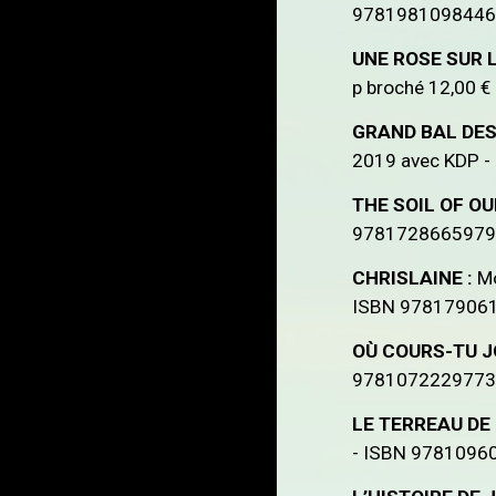
9781981098446 - 
UNE ROSE SUR 
p broché 12,00 €
GRAND BAL DE
2019 avec KDP - 
THE SOIL OF O
9781728665979 - 
CHRISLAINE :
Mo
ISBN 9781790619
OÙ COURS-TU J
9781072229773 -
LE TERREAU DE
- ISBN 97810960