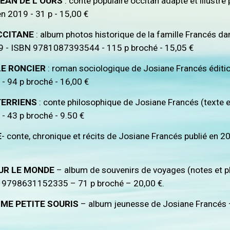
JEAN DE L’OURS
: conte populaire occitan adapté et illus
n 2019 - 31 p - 15,00 €
OCCITANE
: album photos historique de la famille Francés da
9 - ISBN 9781087393544 - 115 p broché - 15,05 €
LE RONCIER
: roman sociologique de Josiane Francés édition
 94 p broché - 16,00 €
TERRIENS
: conte philosophique de Josiane Francés (texte e
 43 p broché - 9.50 €
E
- conte, chronique et récits de Josiane Francés publié 
SUR LE MONDE
– album de souvenirs de voyages (notes et 
 9798631152335 – 71 p broché – 20,00 €.
ME PETITE SOURIS
– album jeunesse de Josiane Francé