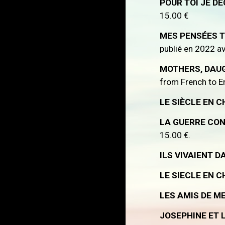
POUR TOI JE D
15.00 €
MES PENSÉES 
publié en 2022 a
MOTHERS, DAU
from French to En
LE SIÈCLE EN 
LA GUERRE CON
15.00 €.
ILS VIVAIENT 
LE SIECLE EN CH
LES AMIS DE M
JOSEPHINE ET 