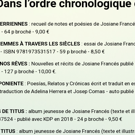
Dans l’ordre chronologique 
TERRIENNES
: recueil de notes et poésies de Josiane Franc
 64 p broché - 9,00 €
FEMMES À TRAVERS LES SIÈCLES
: essai de Josiane Fran
g - ISBN 9781973531517 - 59 p broché - 8,50 €
NOS RÊVES :
Nouvelles et récits de Josiane Francés publié
 127 p broché - 10,00 €.
 PONIENTE
: Poesías, Relatos y Crónicas écrit et traduit en
la traduction de Adelina Herrera et Josep Comas - auto pub
DE TITUS :
album jeunesse de Josiane Francés (texte et ill
24 - publié avec KDP en 2018 - 24 p broché - 9,50 €
 TITUS
: album jeunesse de Josiane Francés (texte et illust